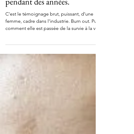
out, vous pouvez rester figée
pendant des années.
C'est le témoignage brut, puissant, d’une
femme, cadre dans l’industrie. Burn out. Puis
comment elle est passée de la survie à la vie.
Elle partage. Extraits. - - - - - - - - - - Son
constat “3,5 ans après mon crash et 3 ans
après ma reprise, je n'étais pas totalement
remise. J'étais encore en mode SURVIE, à
donner le change mais avec une fragilité
intérieure que je cachais aux autres. Je me
sentais immobile : debout, mais stoppée.
Sans aucun élan. Encore à côté de mes
basket