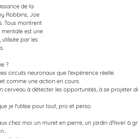
uissance de la 
ony Robbins, Joe 
s. Tous montrent 
 mentale est une 
utilisée par les 
s.
e ?
êmes circuits neuronaux que l’expérience réelle.
rojet comme une action en cours.
ton cerveau à détecter les opportunités, à se projeter d
e je l'utilise pour tout, pro et perso.
vaux chez moi :un muret en pierre, un jardin d’hiver à g
on…