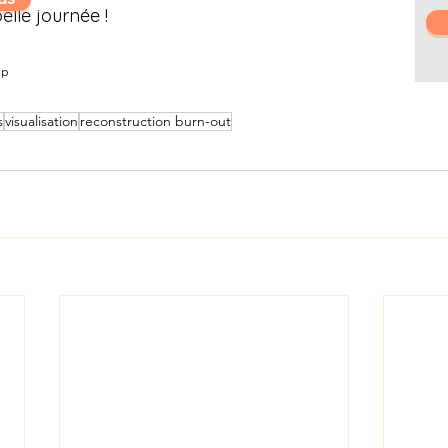
elle journée !
ap
s
visualisation
reconstruction burn-out