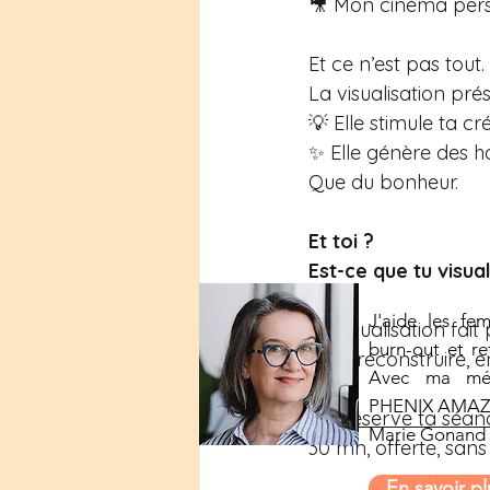
🎥 Mon cinéma pers
Et ce n’est pas tout.
La
 visualisation pr
💡 Elle stimule ta cr
✨ Elle génère des ho
Que du bonheur.
Et toi ?
Est-ce que tu visua
J'aide les fe
La visualisation fa
burn-out et re
Pour reconstruire, e
Avec ma mét
PHENIX AMA
👉 
Réserve ta séan
Marie Gonand
30 mn, offerte, sa
En savoir pl