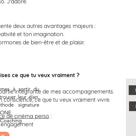
o. J'adore.
ésente deux autres avantages majeurs :
éativité et ton imagination.
rmones de bien-être et de plaisir.
lises ce que tu veux vraiment ?
mmes à sortir du
it partie intégrante de mes accompagnements.
trouver leur élan.
n conscience, ce que tu veux vraiment vivre.
hode signature
ZONE.
ce de cinéma perso
 :
 Coaching
ns engagement
us