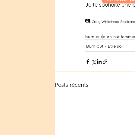
Je te souhaite une b
📷 
Craig Whitehead Stocksn
burn-out
burn-out femme
Burn-out
Etre soi
Posts récents