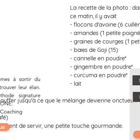
La recette de la photo : da
ce matin, il y avait
- flocons d'avoine (6 cuillè
- amandes (1 petite poign
- graines de courges (1 pet
- baies de Goji (15)
- cannelle en poudre*
- gingembre en poudre*
- curcuma en poudre*
mmes à sortir du
- lait
trouver leur élan.
hode signature
hauffer jusqu'à ce que le mélange devienne onctueux. 
ZONE.
 Coaching
afé)
moment de servir, une petite touche gourmande.
us