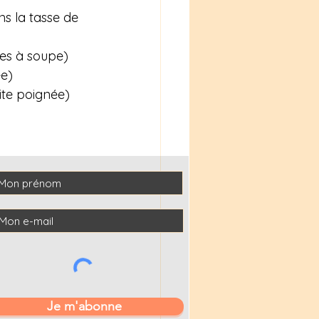
ns la tasse de 
res à soupe)
ée)
ite poignée)
Je m'abonne