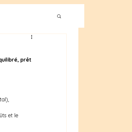
uilibré, prêt 
al),
ts et le 