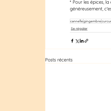
* Pour les épices, l
généreusement, c'e
cannelle
gingembre
curc
Se régaler
Posts récents