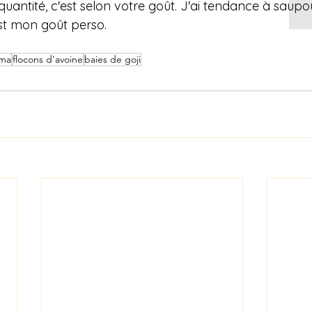
a quantité, c'est selon votre goût. J'ai tendance à saupo
st mon goût perso.
uma
flocons d'avoine
baies de goji