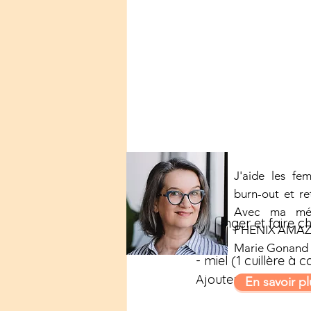
J'aide les fe
burn-out et re
Avec ma mét
Mélanger et faire c
PHENIX AMA
Marie Gonand
- miel (1 cuillère à c
Ajouter le miel au 
En savoir pl