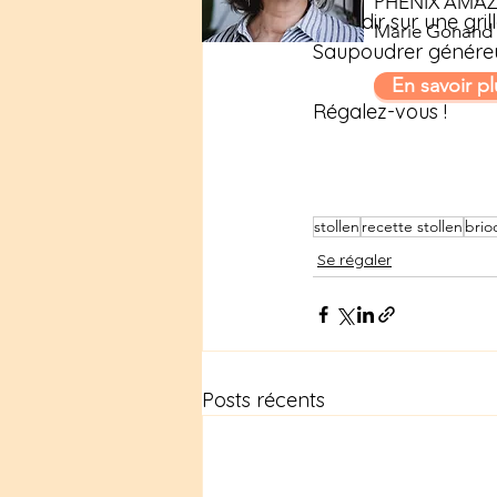
PHENIX AMA
refroidir sur une grill
Marie Gonand
Saupoudrer généreu
En savoir pl
Régalez-vous !
stollen
recette stollen
brio
Se régaler
Posts récents