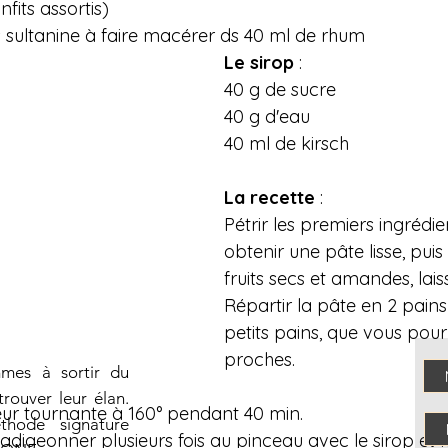
nfits assortis)
s sultanine à faire macérer ds 40 ml de rhum
Le sirop
 :
40 g de sucre
40 g d'eau
40 ml de kirsch
La recette
 :
Pétrir les premiers ingrédie
obtenir une pâte lisse, puis 
fruits secs et amandes, lais
Répartir la pâte en 2 pains
petits pains, que vous pourr
proches.
mmes à sortir du
trouver leur élan.
eur tournante à 160° pendant 40 min.
hode signature
 badigeonner plusieurs fois au pinceau avec le sirop et 