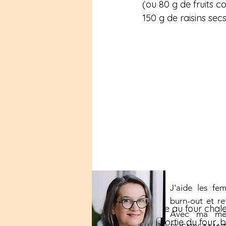
(ou 80 g de fruits co
150 g de raisins sec
J'aide les fe
burn-out et re
Mettre au four chal
Avec ma mét
A la sortie du four,