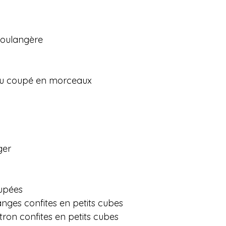
boulangère
ou coupé en morceaux
l
ger
upées
anges confites en petits cubes
tron confites en petits cubes