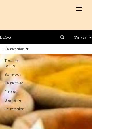
S'inscrire
BLOG
Se régaler
Tous les
posts
Burn-out
Se relaxer
Etre soi
Bien-être
Se régaler