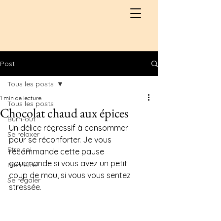
Post
Tous les posts
1 min de lecture
Tous les posts
Chocolat chaud aux épices
Burn-out
Un délice régressif à consommer 
Se relaxer
pour se réconforter. Je vous 
Etre soi
recommande cette pause 
gourmande si vous avez un petit 
Bien-être
coup de mou, si vous vous sentez 
Se régaler
stressée.