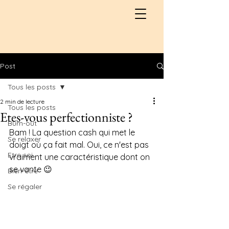
Post
Tous les posts
2 min de lecture
Tous les posts
Etes-vous perfectionniste ?
Burn-out
Bam ! La question cash qui met le 
Se relaxer
doigt où ça fait mal. Oui, ce n'est pas 
Etre soi
vraiment une caractéristique dont on 
se vante 😉
Bien-être
Se régaler