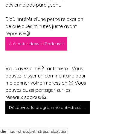
devienne pas paralysant.
D'où l'intérêt d'une petite relaxation 
de quelques minutes juste avant 
l'épreuve😉. 
A écouter dans le Podcast !
Vous avez aimé ? Tant mieux ! Vous 
pouvez laisser un commentaire pour 
me donner votre impression 😊 Vous 
pouvez aussi partager sur les 
réseaux sociaux👍
Découvrez le programme anti-stress : Diminuer son stress durablement / Prochaine session 6 septembre 2021
diminuer stress
anti-stress
relaxation